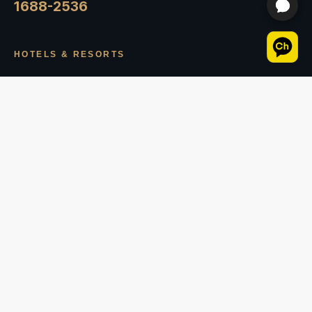
1688-2536
HOTELS & RESORTS
직영점 · 신원리조트&호텔
PARTNER CHAINS
수도권
강원권
제주권
충청권
전라권
SERVICES
CUSTOMER
브랜드소개
이벤트 & 공지사항
Dining & Bar
자주 묻는 질문 (FAQ)