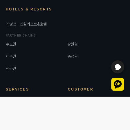
HOTELS & RESORTS
직영점 · 신원리조트&호텔
PARTNER CHAINS
수도권
강원권
제주권
충청권
전라권
SERVICES
CUSTOMER
브랜드소개
이벤트 & 공지사항
Dining & Bar
자주 묻는 질문 (FAQ)
Facilities
예약 현황 확인